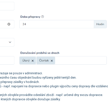
razuje se pouze v administraci.
ezního času objednání budou vyřízeny ještě tentýž den.
přepravy zásilky v hodinách.
nů - např. napojení na dopravce nebo plugin výpočtu ceny dopravy dle vzdáleno
terých obvykle provádíte odeslání zboží - např. určené dny svozu dopravce.
e kterých dopravce obvykle doručuje zásilky.