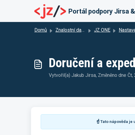
Přeskočit na hlavní obsah
Portál podpory Jirsa 
Domů
Znalostní databáze
JZ ONE
Nastav
Doručení a exped
Vytvořil(a) Jakub Jirsa, Změněno dne Č
☝️ Tato nápověda j