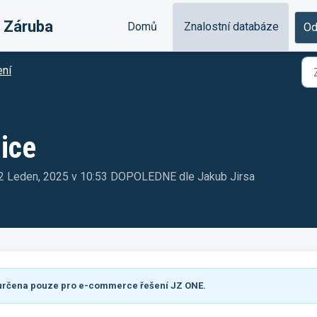
& Záruba
Domů
Znalostní databáze
Od
ení
ice
t, 2 Leden, 2025 v 10:53 DOPOLEDNE dle Jakub Jirsa
e určena pouze pro e-commerce řešení JZ ONE.