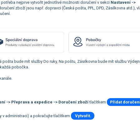
e potřeba nejprve vytvořit jednotlivé možnosti doručení v sekci
Nastavení ->
oručení zboží jsou např. dopravci (Česká pošta, PPL, DPD, Zásilkovna atd.), vl
ručení.
 pošta bude mít služby Do ruky, Na poštu, Zásilkovna bude mít službu Výdejní
 každá pobočka.
 kanále.
ní -> Přeprava a expedice -> Doručení zboží
tlačítkem
Přidat doručen
y v administraci) a pokračujte tlačítkem
Vytvořit.