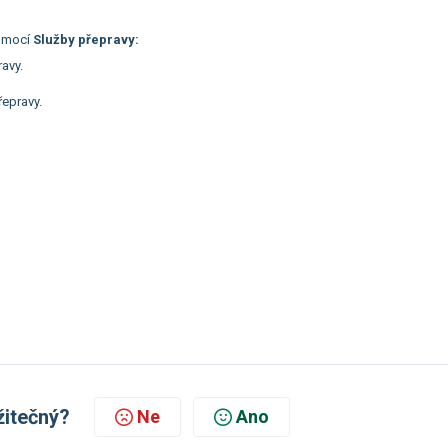
pomocí
Služby přepravy:
ravy.
epravy.
žitečný?
Ne
Ano