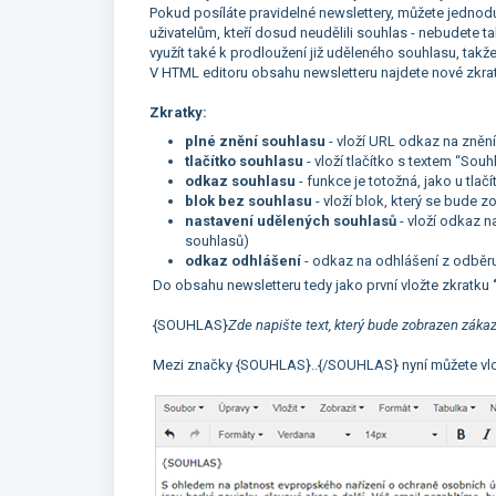
Pokud posíláte pravidelné newslettery, můžete jednodu
uživatelům, kteří dosud neudělili souhlas - nebudete tak
využít také k prodloužení již uděleného souhlasu, takž
V HTML editoru obsahu newsletteru najdete nové zkra
Zkratky:
plné znění souhlasu
- vloží URL odkaz na zněn
tlačítko souhlasu
- vloží tlačítko s textem “So
odkaz souhlasu
- funkce je totožná, jako u tla
blok bez souhlasu
- vloží blok, který se bude 
nastavení udělených souhlasů
- vloží odkaz n
souhlasů)
odkaz odhlášení
- odkaz na odhlášení z odběr
Do obsahu newsletteru tedy jako první vložte zkratku
{SOUHLAS}
Zde napište text, který bude zobrazen záka
Mezi značky {SOUHLAS}..{/SOUHLAS} nyní můžete vloži