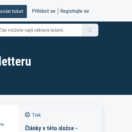
Přihlásit se
Registrujte se
eslat ticket
letteru
Tisk
PR.
Články v této složce -