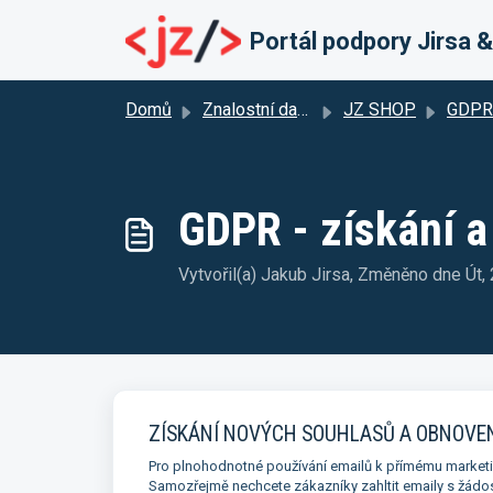
Přeskočit na hlavní obsah
Portál podpory Jirsa 
Domů
Znalostní databáze
JZ SHOP
GDPR
GDPR - získání a
Vytvořil(a) Jakub Jirsa, Změněno dne Út
ZÍSKÁNÍ NOVÝCH SOUHLASŮ A OBNOVEN
Pro plnohodnotné používání emailů k přímému marketin
Samozřejmě nechcete zákazníky zahltit emaily s žádostí