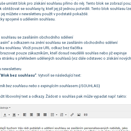
še umístit blok pro získání souhlasu přímo do něj. Tento blok se zobrazí pou
 obtěžovat se souhlasy ty, kteří jej již jednou potvrdili. Tento blok souhlasu lz
e jej můžete v newsletteru použít v podstatě pokaždé.
tky spojené s udělením souhlasu.
í souhlasu se zasíláním obchodního sdělení
uhlasím” a odkazem na znění souhlasu se zasíláním obchodního sdělení
čítka souhlasu. Vloží pouze URL odkaz bez tlačítka
zobrazovat pouze zákazníkům, kteří dosud neudělili souhlas nebo již expiruje
a stránku s přehledem udělených souhlasů (viz dále odstavec o získání novýc
u newsletteru
“Blok bez souhlasu”
. Vytvoří se následující text:
zník bez souhlasu nebo s expirujícím souhlasem.
{/SOUHLAS}
t libovolný text a odkazy. Žádost o souhlas pak může vypadat např. takto: