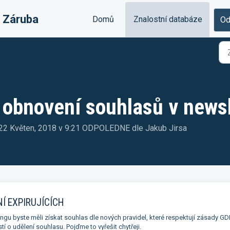
& Záruba
Domů
Znalostní databáze
Od
 obnovení souhlasů v news
, 22 Květen, 2018 v 9:21 ODPOLEDNE dle Jakub Jirsa
Í EXPIRUJÍCÍCH
gu byste měli získat souhlas dle nových pravidel, které respektují zásady GD
 o udělení souhlasu. Pojďme to vyřešit chytřeji.